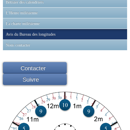
Bêtisier des calendriers
L'Heure milésienne
La charte milésienne
Avis du Bureau des longitudes
Nous contacter
Contacter
Suivre