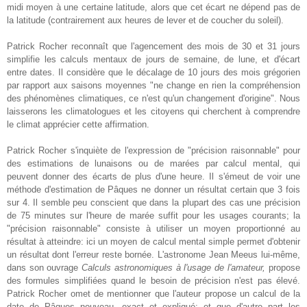
midi moyen à une certaine latitude, alors que cet écart ne dépend pas de
la latitude (contrairement aux heures de lever et de coucher du soleil).
Patrick Rocher reconnaît que l'agencement des mois de 30 et 31 jours
simplifie les calculs mentaux de jours de semaine, de lune, et d'écart
entre dates. Il considère que le décalage de 10 jours des mois grégorien
par rapport aux saisons moyennes "ne change en rien la compréhension
des phénomènes climatiques, ce n'est qu'un changement d'origine". Nous
laisserons les climatologues et les citoyens qui cherchent à comprendre
le climat apprécier cette affirmation.
Patrick Rocher s'inquiète de l'expression de "précision raisonnable" pour
des estimations de lunaisons ou de marées par calcul mental, qui
peuvent donner des écarts de plus d'une heure. Il s'émeut de voir une
méthode d'estimation de Pâques ne donner un résultat certain que 3 fois
sur 4. Il semble peu conscient que dans la plupart des cas une précision
de 75 minutes sur l'heure de marée suffit pour les usages courants; la
"précision raisonnable" consiste à utiliser un moyen proportionné au
résultat à atteindre: ici un moyen de calcul mental simple permet d'obtenir
un résultat dont l'erreur reste bornée. L'astronome Jean Meeus lui-même,
dans son ouvrage
Calculs astronomiques à l'usage de l'amateur,
propose
des formules simplifiées quand le besoin de précision n'est pas élevé.
Patrick Rocher omet de mentionner que l'auteur propose un calcul de la
date de Pâques nouveau, exact et expliqué; et que d'autre part les