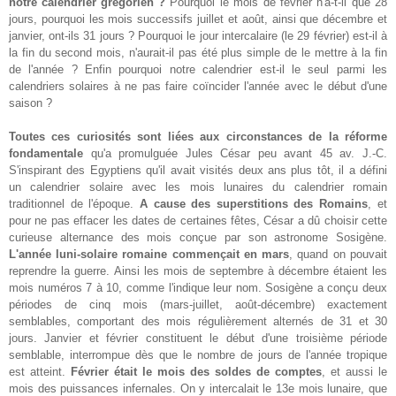
notre calendrier grégorien ?
Pourquoi le mois de février n'a-t-il que 28
jours, pourquoi les mois successifs juillet et août, ainsi que décembre et
janvier, ont-ils 31 jours ? Pourquoi le jour intercalaire (le 29 février) est-il à
la fin du second mois, n'aurait-il pas été plus simple de le mettre à la fin
de l'année ? Enfin pourquoi notre calendrier est-il le seul parmi les
calendriers solaires à ne pas faire coïncider l'année avec le début d'une
saison ?
Toutes ces curiosités sont liées aux circonstances de la réforme
fondamentale
qu'a promulguée Jules César peu avant 45 av. J.-C.
S'inspirant des Egyptiens qu'il avait visités deux ans plus tôt, il a défini
un calendrier solaire avec les mois lunaires du calendrier romain
traditionnel de l'époque.
A cause des superstitions des Romains
, et
pour ne pas effacer les dates de certaines fêtes, César a dû choisir cette
curieuse alternance des mois conçue par son astronome Sosigène.
L'année luni-solaire romaine commençait en mars
, quand on pouvait
reprendre la guerre. Ainsi les mois de septembre à décembre étaient les
mois numéros 7 à 10, comme l'indique leur nom. Sosigène a conçu deux
périodes de cinq mois (mars-juillet, août-décembre) exactement
semblables, comportant des mois régulièrement alternés de 31 et 30
jours. Janvier et février constituent le début d'une troisième période
semblable, interrompue dès que le nombre de jours de l'année tropique
est atteint.
Février était le mois des soldes de comptes
, et aussi le
mois des puissances infernales. On y intercalait le 13e mois lunaire, que