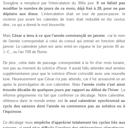
Sosigène a remplacé par l'intercalation du 366e jour.
Il ne fallait pas
modifier le nombre de jours de ce mois, déjà fixé à 28, pour ne pas
déplaire aux dieux
. L'intercalation était un tour de passe-passe: le
sixième jour avant les calendes de mars était redoublé en
bis sextus
dies,
ce qui a donné le mot bissextile.
Mais
César a tenu à ce que l'année commençât en janvier
, car le nom
de l'année correspondait à celui du consul qui entrait en fonction début
janvier. Le calendrier julien est ainsi entré en vigueur le 1er janvier 45 av.
J.-C., ou l'an 709 de Rome.
De plus, cette date de passage correspondait à la fin d'un mois lunaire,
non pas au moment du solstice d'hiver. Il aurait fallu attendre neuf années
supplémentaires pour que le solstice d'hiver coïncidât avec une nouvelle
lune. Heureusement que César n'a pas attendu, car il fut assassiné un an
après la promulgation de son calendrier. Mais
l'année civile s'est ainsi
trouvée décalée de quelques jours par rapport au début de l'hiver
. La
réforme grégorienne n'a fait que confirmer ce décalage. Notre calendrier,
référence dans le monde entier, est
le seul calendrier synchronisé au
cycle des saisons dont l'année ne commence pas au solstice ou à
l'équinoxe
.
Ce décalage nous
empêche d'apprécier totalement les cycles liés aux
saisons
, et
rend plus difficile l'analyse des phénomènes climatiques
,