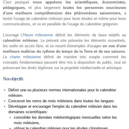
C'est pourquoi
nous appelons les scientifiques, économistes,
pédagogues,
et plus largement
toutes les personnes soucieuses
d'une meilleure compréhension des phénomènes saisonniers,
à
tester l'usage du calendrier milésien pour leurs études et même pour leurs
communications, et ce en parallèle de l'usage du calendrier grégorien.
L'ouvrage
L'Heure milésienne
définit les éléments de base relatifs au
calendrier milésien
. Le présent site présente les éléments essentiels,
les outils en accès libre, et se nourrit d'exemples d'usages
en vue d'une
meilleure maîtrise du rythme du temps de la Terre et de ses saisons
.
La
charte milésienne
définit de manière très souple comment les
concepts fondamentaux peuvent être mis à disposition du public, tout en
préservant les droits légitimes sur la propriété intellectuelle et artistique.
Nos objectifs
Définir une ou plusieurs normes internationales pour le calendrier
milésien.
Concevoir les noms de mois milésiens dans toutes les langues.
Développer et encourager l'emploi du calendrier milésien dans les
domaines scientifiques:
consolider les données météorologiques mensuelles selon les
mois milésiens,
utiliser le calendrier milésien pour les études climatiques,