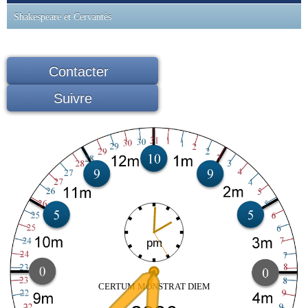
Shakespeare et Cervantès
Contacter
Suivre
pm
CERTUM MONSTRAT DIEM