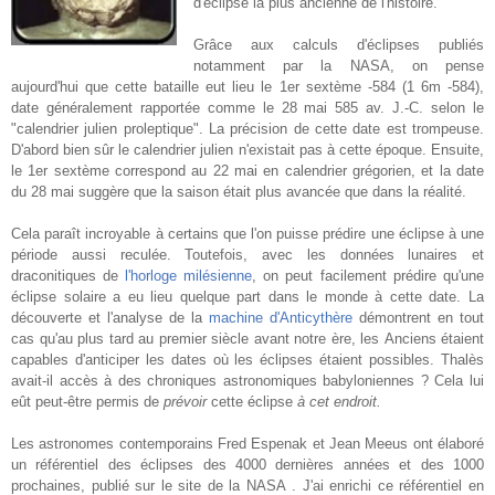
d'éclipse la plus ancienne de l'histoire.
Grâce aux calculs d'éclipses publiés
notamment par la NASA, on pense
aujourd'hui que cette bataille eut lieu le 1er sextème -584 (1 6m -584),
date généralement rapportée comme le 28 mai 585 av. J.-C. selon le
"calendrier julien proleptique". La précision de cette date est trompeuse.
D'abord bien sûr le calendrier julien n'existait pas à cette époque. Ensuite,
le 1er sextème correspond au 22 mai en calendrier grégorien, et la date
du 28 mai suggère que la saison était plus avancée que dans la réalité.
Cela paraît incroyable à certains que l'on puisse prédire une éclipse à une
période aussi reculée. Toutefois, avec les données lunaires et
draconitiques de
l'horloge milésienne
, on peut facilement prédire qu'une
éclipse solaire a eu lieu quelque part dans le monde à cette date.
La
découverte et l'analyse de la
machine d'Anticythère
démontrent en tout
cas qu'au plus tard au premier siècle avant notre ère, les Anciens étaient
capables d'anticiper les dates où les éclipses étaient possibles. Thalès
avait-il accès à des chroniques astronomiques babyloniennes ? Cela lui
eût peut-être permis de
prévoir
cette éclipse
à cet endroit.
Les astronomes contemporains Fred Espenak et Jean Meeus ont élaboré
un référentiel des éclipses des 4000 dernières années et des 1000
prochaines, publié sur le site de la NASA . J'ai enrichi ce référentiel en