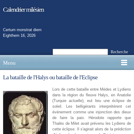
Calendrier milésien
Certum monstrat diem
Eighthem 16, 2026
Recherche
Menu
La bataille de l'Halys ou bataille de l'Eclipse
Lors de cette bataille entre Mèdes et Lydiens
dans la région du fleuve Halys, en Anatolie
(Turquie actuelle), eut lieu une éclipse de
soleil. Les belligérants interprétèrent cet
événement comme une injonction des dieux
de faire la paix. Hérodote rapporte que
Thalès de Milet avait prévenu les Lydiens de
cette éclipse. Il s'agirait alors de la prédiction