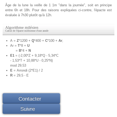
Âge
de la lune la veille de 1 1m "dans la journée", soit en principe
entre 6h et 18h. Pour des raisons expliquées ci-contre, l'épacte est
évaluée à 7h30 plutôt qu'à 12h.
Algorithme milésien
Calcul de l'épacte milésienne d'une année
A =
Z
*1200 +
Q
*400 +
C
*100 +
Ar
;
Ar =
T
*8 +
U
=
B
*4 +
N
E1
= (-2,00*Z + 9,18*Q - 5,34*C
- 1,53*T + 10,88*U - 0,25*N)
mod 29,53
E
= Arrondi (2*E1) / 2
R
= 29,5 - E
Contacter
Suivre