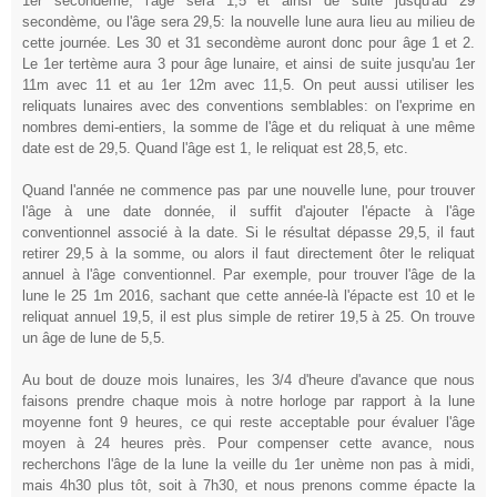
1er secondème, l'âge sera 1,5 et ainsi de suite jusqu'au 29
secondème, ou l'âge sera 29,5: la nouvelle lune aura lieu au milieu de
cette journée. Les 30 et 31 secondème auront donc pour âge 1 et 2.
Le 1er tertème aura 3 pour âge lunaire, et ainsi de suite jusqu'au 1er
11m avec 11 et au 1er 12m avec 11,5. On peut aussi utiliser les
reliquats lunaires avec des conventions semblables: on l'exprime en
nombres demi-entiers, la somme de l'âge et du reliquat à une même
date est de 29,5. Quand l'âge est 1, le reliquat est 28,5, etc.
Quand l'année ne commence pas par une nouvelle lune, pour trouver
l'âge à une date donnée, il suffit d'ajouter l'épacte à l'âge
conventionnel associé à la date. Si le résultat dépasse 29,5, il faut
retirer 29,5 à la somme, ou alors il faut directement ôter le reliquat
annuel à l'âge conventionnel. Par exemple, pour trouver l'âge de la
lune le 25 1m 2016, sachant que cette année-là l'épacte est 10 et le
reliquat annuel 19,5, il est plus simple de retirer 19,5 à 25. On trouve
un âge de lune de 5,5.
Au
bout de douze mois lunaires, les 3/4 d'heure d'avance que nous
faisons prendre chaque mois à notre horloge par rapport à la lune
moyenne font 9 heures, ce qui reste acceptable pour évaluer l'âge
moyen à 24 heures près. Pour compenser cette avance, nous
recherchons l'âge de la lune la veille du 1er unème non pas à midi,
mais 4h30 plus tôt, soit à 7h30, et nous prenons comme épacte la