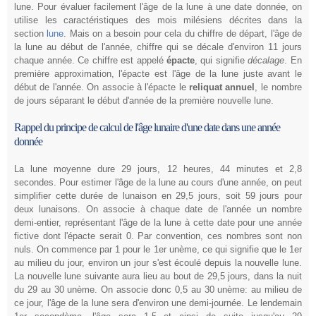
lune. Pour évaluer facilement l'âge de la lune à une date donnée, on
utilise les caractéristiques des mois milésiens décrites dans la
section
lune
. Mais on a besoin pour cela du chiffre de départ, l'âge de
la lune au début de l'année, chiffre qui se décale d'environ 11 jours
chaque année. Ce chiffre est appelé
épacte
, qui signifie
décalage
. En
première approximation, l'épacte est l'âge de la lune juste avant le
début de l'année. On associe à l'épacte le
reliquat annuel
, le nombre
de jours séparant le début d'année de la première nouvelle lune.
Rappel du principe de calcul de l'âge lunaire d'une date dans une année
donnée
La lune moyenne dure 29 jours, 12 heures, 44 minutes et 2,8
secondes. Pour estimer l'âge de la lune au cours d'une année, on peut
simplifier cette durée de lunaison en 29,5 jours, soit 59 jours pour
deux lunaisons. On associe à chaque date de l'année un nombre
demi-entier, représentant l'âge de la lune à cette date pour une année
fictive dont l'épacte serait 0. Par convention, ces nombres sont non
nuls. On commence par 1 pour le 1er unème, ce qui signifie que le 1er
au milieu du jour, environ un jour s'est écoulé depuis la nouvelle lune.
La nouvelle lune suivante aura lieu au bout de 29,5 jours, dans la nuit
du 29 au 30 unème. On associe donc 0,5 au 30 unème: au milieu de
ce jour, l'âge de la lune sera d'environ une demi-journée. Le lendemain